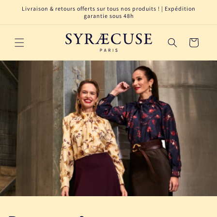
et
Livraison & retours offerts sur tous nos produits ! | Expédition
passer
garantie sous 48h
au
contenu
Panier