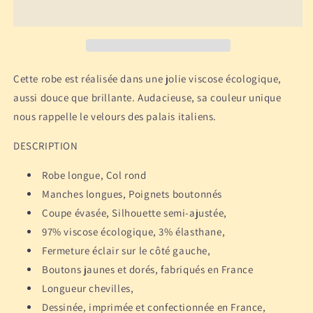
Longue
Longue
en
en
viscose
viscose
écologique
écologique
-
-
Catane
Catane
Cette robe est réalisée dans une jolie viscose écologique,
aussi douce que brillante. Audacieuse, sa couleur unique
nous rappelle le velours des palais italiens.
DESCRIPTION
Robe longue, Col rond
Manches longues, Poignets boutonnés
Coupe évasée, Silhouette semi-ajustée,
97% viscose écologique, 3% élasthane,
Fermeture éclair sur le côté gauche,
Boutons jaunes et dorés, fabriqués en France
Longueur chevilles,
Dessinée, imprimée et confectionnée en France,