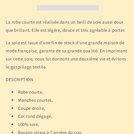
soie
soie
-
-
Rouge
Rouge
La robe courte est réalisée dans un twill de soie aussi doux
que brillant. Elle est légère, douce et très agréable à porter.
La soie est issue d'une fin de stock d'une grande maison de
mode française, garante de sa grande qualité. En imprimant
sur cette soie, nous lui donnons une deuxième vie et évitons
le gaspillage textile.
DESCRIPTION
Robe courte,
Manches courtes,
Coupe droite,
Col rond dégagé,
100% soie,
Bouton strass à l'arrière du cou,