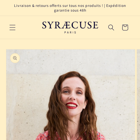
et
Livraison & retours offerts sur tous nos produits ! | Expédition
passer
garantie sous 48h
au
contenu
Panier
Passer aux
informations
produits