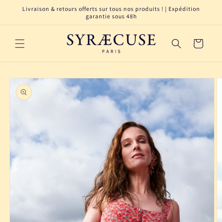
et
Livraison & retours offerts sur tous nos produits ! | Expédition
passer
garantie sous 48h
au
contenu
Panier
Passer aux
informations
produits