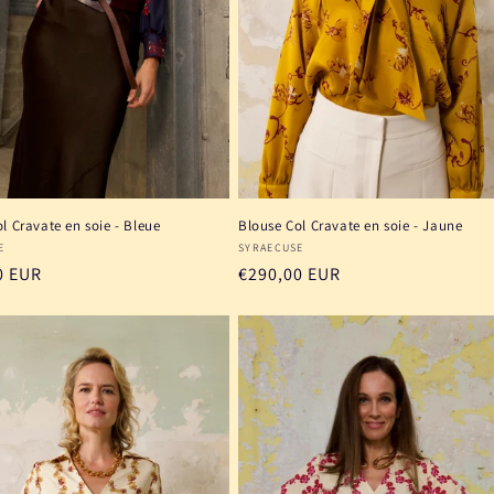
l Cravate en soie - Bleue
Blouse Col Cravate en soie - Jaune
seur :
Fournisseur :
E
SYRAECUSE
0 EUR
Prix
€290,00 EUR
el
habituel