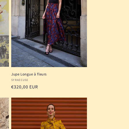
Jupe Longue à fleurs
Fournisseur :
SYRAECUSE
Prix
€320,00 EUR
habituel