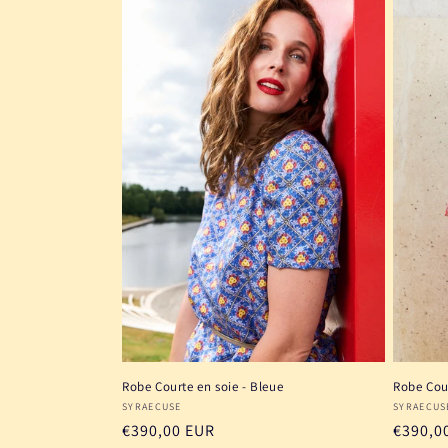
Robe Cou
Robe Courte en soie - Bleue
Fournis
Fournisseur :
SYRAECUS
SYRAECUSE
Prix
€390,0
Prix
€390,00 EUR