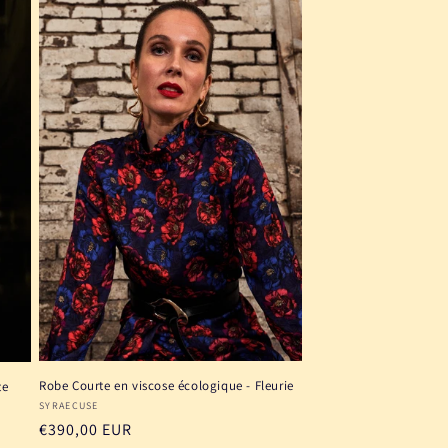
Robe Courte en viscose écologique - Fleurie
te
Fournisseur :
SYRAECUSE
Prix
€390,00 EUR