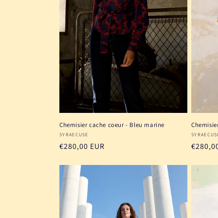
Chemisier cache coeur - Bleu marine
Chemisie
Fournisseur :
Fournis
SYRAECUSE
SYRAECUS
Prix
€280,00 EUR
Prix
€280,0
habituel
habitu