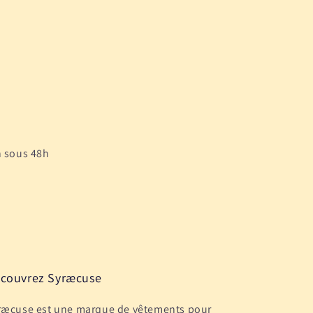
habituel
n sous 48h
couvrez Syræcuse
ræcuse est une marque de vêtements pour