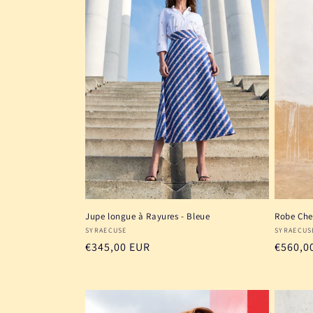
Jupe longue à Rayures - Bleue
Robe Che
Fournisseur :
Fournis
SYRAECUSE
SYRAECUS
Prix
€345,00 EUR
Prix
€560,0
habituel
habitu