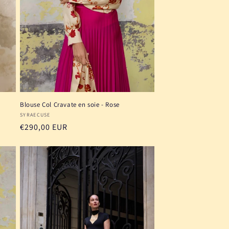
Blouse Col Cravate en soie - Rose
Fournisseur :
SYRAECUSE
Prix
€290,00 EUR
habituel