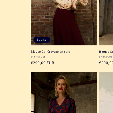
Épuisé
Blouse Col Cravate en soie
Blouse Co
Fournisseur :
Fournis
SYRAECUSE
SYRAECUS
Prix
€290,00 EUR
Prix
€290,0
habituel
habitu