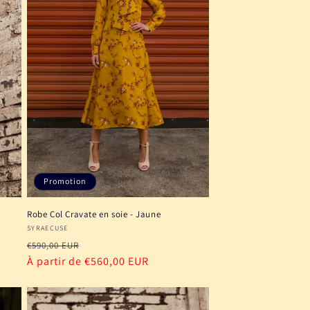
Promotion
Robe Col Cravate en soie - Jaune
Fournisseur :
SYRAECUSE
Prix
Prix
€590,00 EUR
habituel
À partir de €560,00 EUR
promotionnel