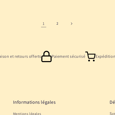
habituel
el
1
2
aison et retours offerts
Paiement sécurisé
Expéditio
Informations légales
Dé
Sy
Mentions légales